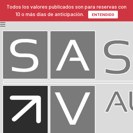
Todos los valores publicados son para reservas con
10 o más días de anticipación.
ENTENDIDO