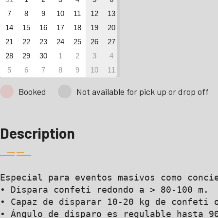
7
8
9
10
11
12
13
14
15
16
17
18
19
20
21
22
23
24
25
26
27
28
29
30
1
2
3
4
5
6
7
8
9
10
11
Booked
Not available for pick up or drop off
Description
Especial para eventos masivos como concie
• Dispara confeti redondo a > 80-100 m.

• Capaz de disparar 10-20 kg de confeti o
• Ángulo de disparo es regulable hasta 90