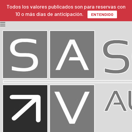
Todos los valores publicados son para reservas con
10 o más días de anticipación.
ENTENDIDO