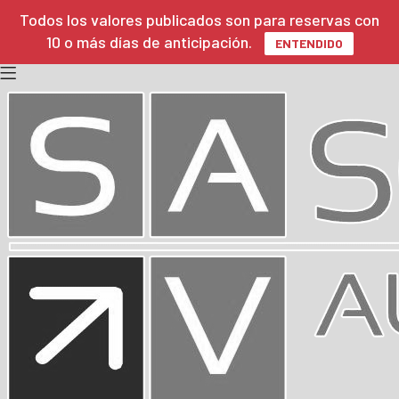
Todos los valores publicados son para reservas con
10 o más días de anticipación.
ENTENDIDO