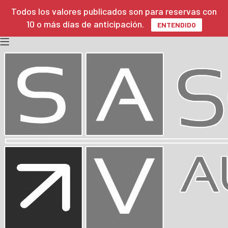
Todos los valores publicados son para reservas con
10 o más días de anticipación.
ENTENDIDO