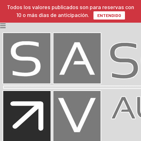
Todos los valores publicados son para reservas con
10 o más días de anticipación.
ENTENDIDO