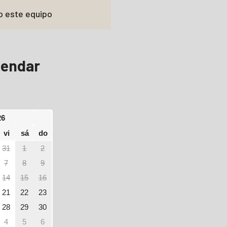
o este equipo
lendar
26
vi
sá
do
31
1
2
7
8
9
14
15
16
21
22
23
28
29
30
4
5
6