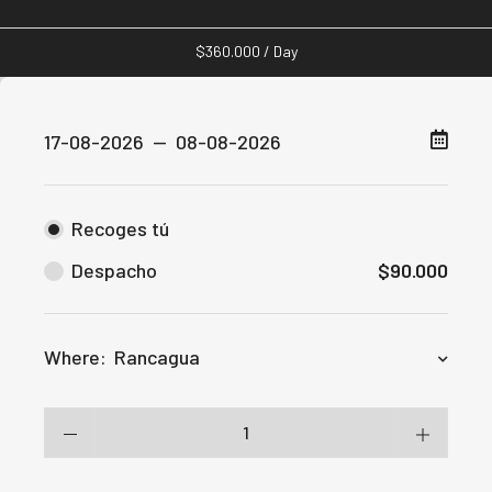
$
360.000
/ Day
Recoges tú
Despacho
$
90.000
Where:
Rancagua