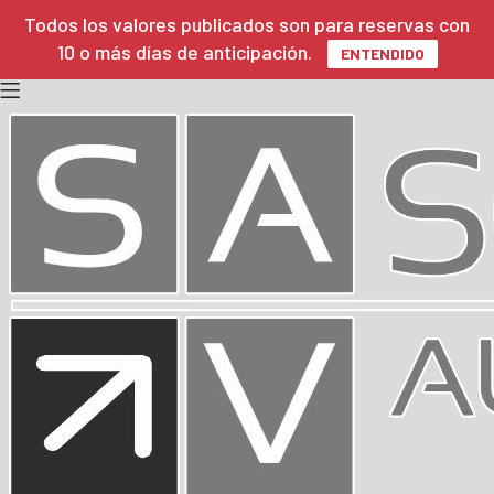
Todos los valores publicados son para reservas con
10 o más días de anticipación.
ENTENDIDO