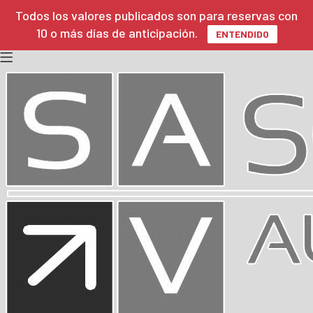
Todos los valores publicados son para reservas con
10 o más días de anticipación.
ENTENDIDO