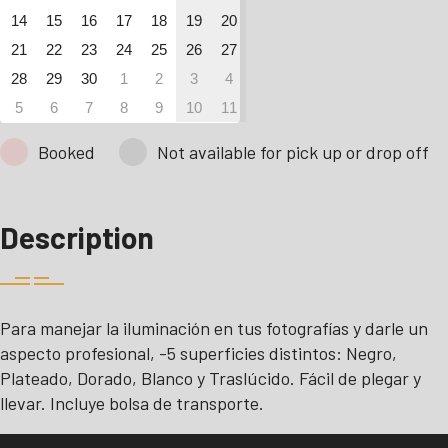
14
15
16
17
18
19
20
21
22
23
24
25
26
27
28
29
30
1
2
3
4
5
6
7
8
9
10
11
Booked
Not available for pick up or drop off
Description
Para manejar la iluminación en tus fotografías y darle un
aspecto profesional, -5 superficies distintos: Negro,
Plateado, Dorado, Blanco y Traslúcido. Fácil de plegar y
llevar. Incluye bolsa de transporte.