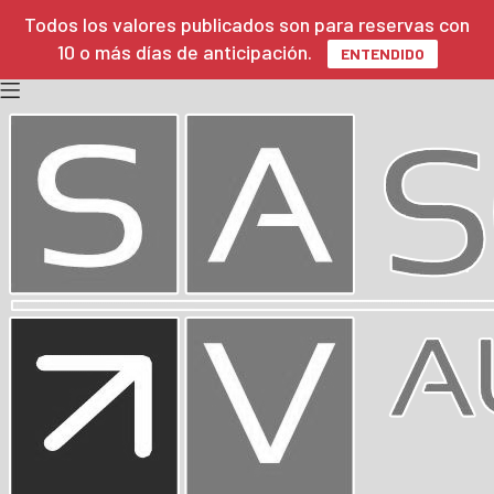
Todos los valores publicados son para reservas con
10 o más días de anticipación.
ENTENDIDO