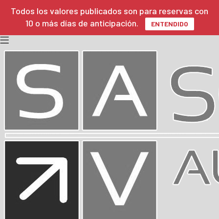
Todos los valores publicados son para reservas con
10 o más días de anticipación.
ENTENDIDO