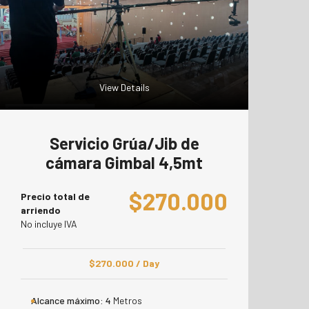
View Details
Servicio Grúa/Jib de
cámara Gimbal 4,5mt
$
270.000
Precio total de
arriendo
No incluye IVA
$
270.000
/ Day
Alcance máximo:
4
Metros