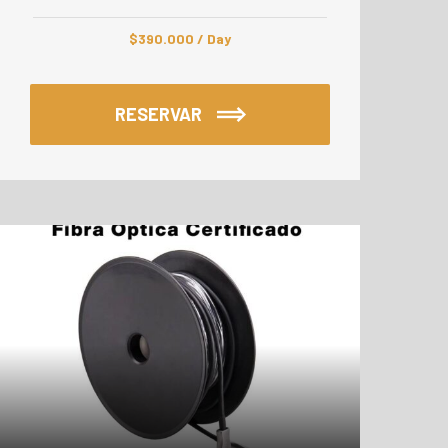
$
390.000
/ Day
RESERVAR