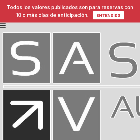
Todos los valores publicados son para reservas con
10 o más días de anticipación.
ENTENDIDO