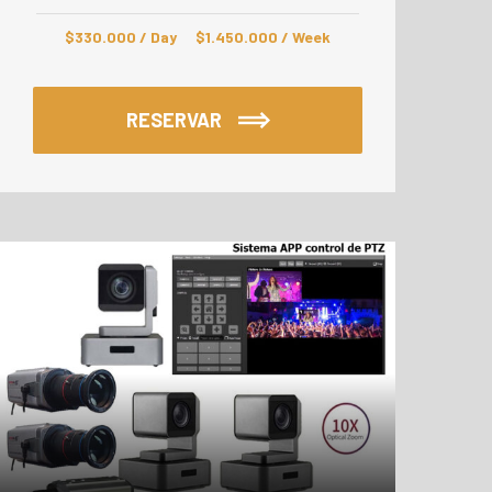
$
330.000
/ Day
$
1.450.000
/ Week
RESERVAR