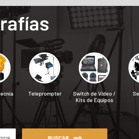
rafías
tecnia
Teleprompter
Switch de Video /
Se
Kits de Equípos
BUSCAR