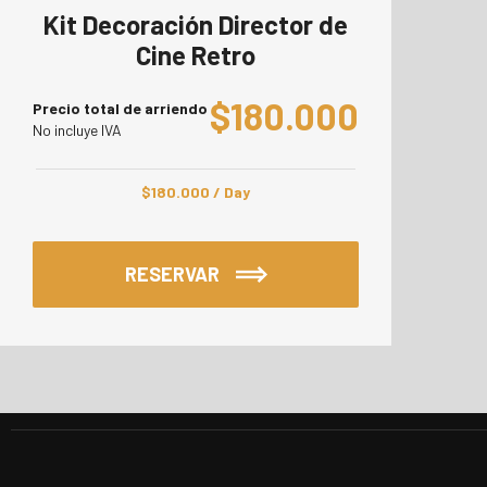
Kit Decoración Director de
Cine Retro
$
180.000
Precio total de arriendo
No incluye IVA
$
180.000
/ Day
RESERVAR