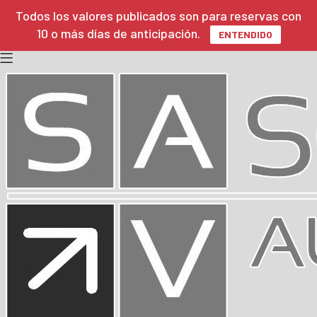
Todos los valores publicados son para reservas con
10 o más días de anticipación.
ENTENDIDO