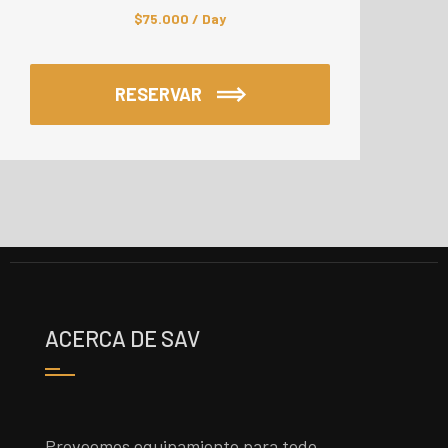
$
75.000
/ Day
RESERVAR
ACERCA DE SAV
Proveemos equipamiento para todo