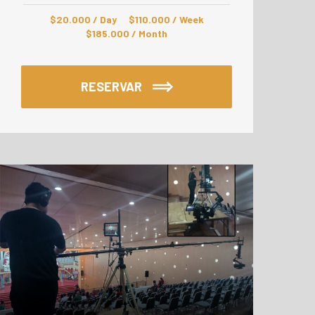
$
20.000
/ Day
$
110.000
/ Week
$
185.000
/ Month
RESERVAR