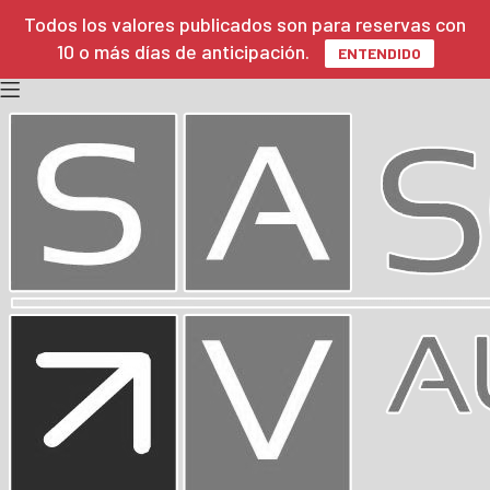
Todos los valores publicados son para reservas con
10 o más días de anticipación.
ENTENDIDO