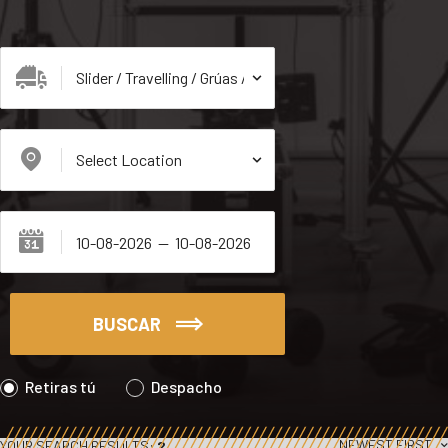
BUSCAR
Retiras tú
Despacho
NEWEST FIRST
YOUR SEARCH RESULTS:
2